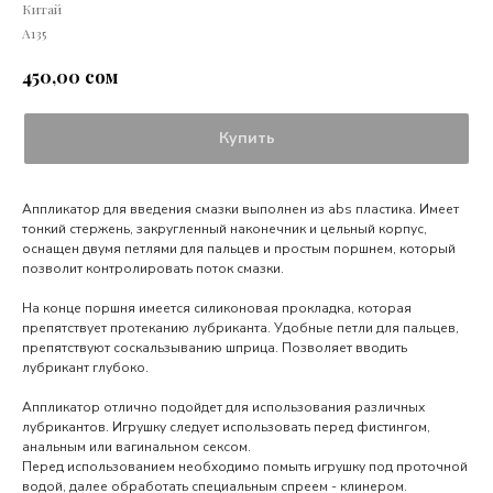
Китай
А135
сом
450,00
Купить
Аппликатор для введения смазки выполнен из abs пластика. Имеет
тонкий стержень, закругленный наконечник и цельный корпус,
оснащен двумя петлями для пальцев и простым поршнем, который
позволит контролировать поток смазки.
На конце поршня имеется силиконовая прокладка, которая
препятствует протеканию лубриканта. Удобные петли для пальцев,
препятствуют соскальзыванию шприца. Позволяет вводить
лубрикант глубоко.
Аппликатор отлично подойдет для использования различных
лубрикантов. Игрушку следует использовать перед фистингом,
анальным или вагинальном сексом.
Перед использованием необходимо помыть игрушку под проточной
водой, далее обработать специальным спреем - клинером.