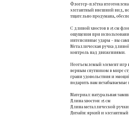
Флоггер-плётка изготовлена 
элегантный внешний вид, но 
тщательно продумана, обесп
С длиной хвостов в 15 см фл
ощущения при использовании
интенсивные удары – вы сами
Металлическая ручка длиной
контроль над движениями.
Неотъемлемый элемент игр и
верным спутником в мире стр
грани удовольствия и эмоци
подарить вам незабываемые
Материал: натуральная замш
Длина хвостов: 15 см
Длина металлической ручки:
Дизайн: яркий и элегантный