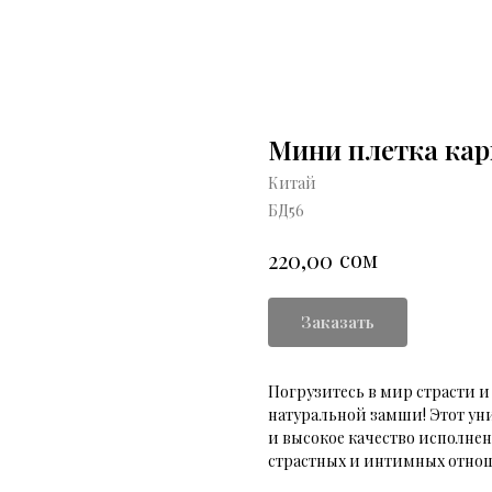
Мини плетка ка
Китай
БД56
сом
220,00
Заказать
Погрузитесь в мир страсти 
натуральной замши! Этот ун
и высокое качество исполне
страстных и интимных отно