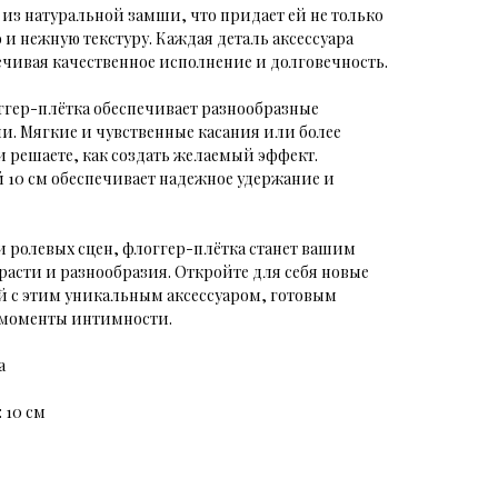
из натуральной замши, что придает ей не только
и нежную текстуру. Каждая деталь аксессуара
ечивая качественное исполнение и долговечность.
оггер-плётка обеспечивает разнообразные
. Мягкие и чувственные касания или более
 решаете, как создать желаемый эффект.
 10 см обеспечивает надежное удержание и
 ролевых сцен, флоггер-плётка станет вашим
асти и разнообразия. Откройте для себя новые
й с этим уникальным аксессуаром, готовым
 моменты интимности.
а
 10 см