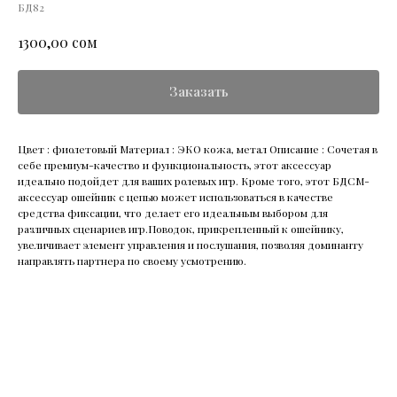
БД82
сом
1300,00
Заказать
Цвет : фиолетовый Материал : ЭКО кожа, метал Описание : Сочетая в
себе премиум-качество и функциональность, этот аксессуар
идеально подойдет для ваших ролевых игр. Кроме того, этот БДСМ-
аксессуар ошейник с цепью может использоваться в качестве
средства фиксации, что делает его идеальным выбором для
различных сценариев игр.Поводок, прикрепленный к ошейнику,
увеличивает элемент управления и послушания, позволяя доминанту
направлять партнера по своему усмотрению.