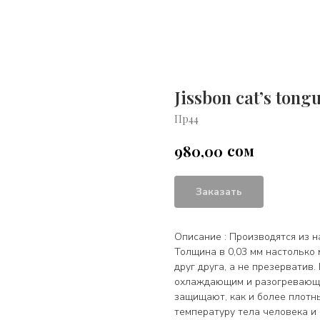
Jissbon cat’s tong
Пр44
сом
980,00
Заказать
Описание : Производятся из н
Толщина в 0,03 мм настолько 
друг друга, а не презерватив
охлаждающим и разогревающи
защищают, как и более плотн
температуру тела человека и