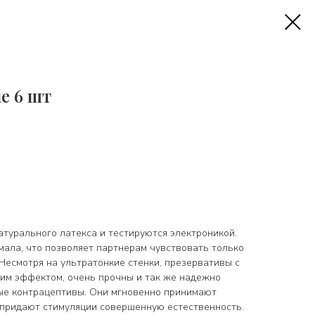
ue 6 шт
атурального латекса и тестируются электроникой.
мала, что позволяет партнерам чувствовать только
. Несмотря на ультратонкие стенки, презервативы с
м эффектом, очень прочны и так же надежно
ые контрацептивы. Они мгновенно принимают
 придают стимуляции совершенную естественность.