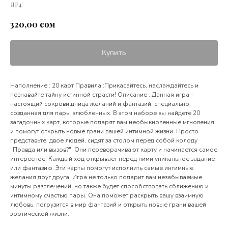
ДР4
сом
320,00
Купить
Наполнение : 20 карт Правила :Прикасайтесь, наслаждайтесь и
познавайте тайну истинной страсти! Описание : Данная игра -
настоящий сокровищница желаний и фантазий, специально
созданная для пары влюбленных. В этом наборе вы найдете 20
загадочных карт, которые подарят вам необыкновенные мгновения
и помогут открыть новые грани вашей интимной жизни. Просто
представьте: двое людей, сидят за столом перед собой колоду
"Правда или вызов?". Они переворачивают карту и начинается самое
интересное! Каждый ход открывает перед ними уникальное задание
или фантазию. Эти карты помогут исполнить самые интимные
желания друг друга. Игра не только подарит вам незабываемые
минуты развлечений, но также будет способствовать сближению и
интимному счастью пары. Она поможет раскрыть вашу взаимную
любовь, погрузится в мир фантазий и открыть новые грани вашей
эротической жизни.