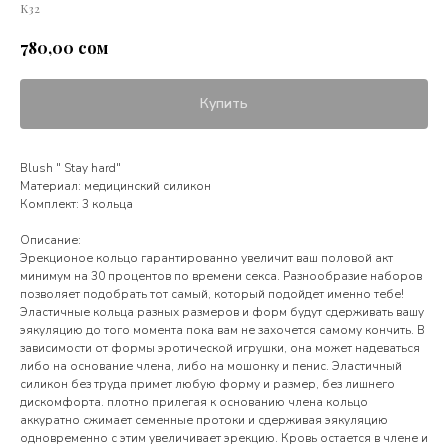
K32
сом
780,00
Купить
Blush " Stay hard"
Материал: медицинский силикон
Комплект: 3 кольца
Описание:
Эрекционое кольцо гарантированно увеличит ваш половой акт
минимум на 30 процентов по времени секса. Разнообразие наборов
позволяет подобрать тот самый, который подойдет именно тебе!
Эластичные кольца разных размеров и форм будут сдерживать вашу
эякуляцию до того момента пока вам не захочется самому кончить. В
зависимости от формы эротической игрушки, она может надеваться
либо на основание члена, либо на мошонку и пенис. Эластичный
силикон без труда примет любую форму и размер, без лишнего
дискомфорта. плотно прилегая к основанию члена кольцо
аккуратно сжимает семенные протоки и сдерживая эякуляцию
одновременно с этим увеличивает эрекцию. Кровь остается в члене и