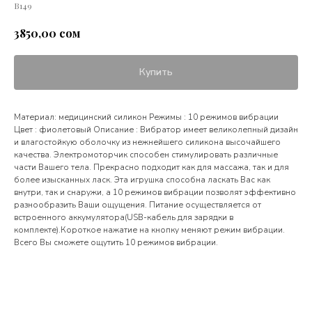
В149
сом
3850,00
Купить
Материал: медицинский силикон Режимы : 10 режимов вибрации
Цвет : фиолетовый Описание : Вибратор имеет великолепный дизайн
и влагостойкую оболочку из нежнейшего силикона высочайшего
качества. Электромоторчик способен стимулировать различные
части Вашего тела. Прекрасно подходит как для массажа, так и для
более изысканных ласк. Эта игрушка способна ласкать Вас как
внутри, так и снаружи, а 10 режимов вибрации позволят эффективно
разнообразить Ваши ощущения. Питание осуществляется от
встроенного аккумулятора(USB-кабель для зарядки в
комплекте).Короткое нажатие на кнопку меняют режим вибрации.
Всего Вы сможете ощутить 10 режимов вибрации.