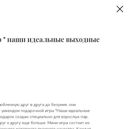
ар " наши идеальные выходные
юбленную друг в друга до безумия, они
 уикендом подарочной игры "Наши идеальные
подарок создан специально для взрослых пар,
руг к другу еще больше. Мини-игра состоит из
мажного материала высокого качества. Каждая