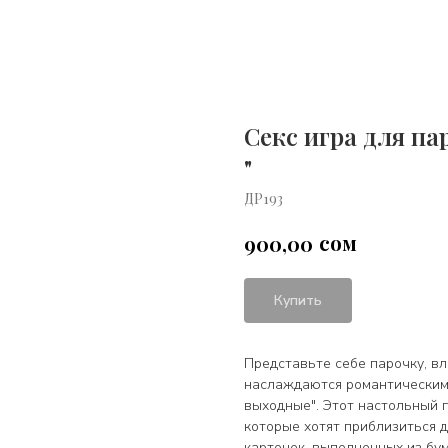
Секс игра для п
"
ДР193
сом
900,00
Купить
Представьте себе парочку, вл
наслаждаются романтическим
выходные". Этот настольный 
которые хотят приблизиться д
карточек, выполненных из бу