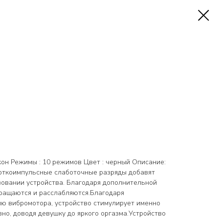
кон Режимы : 10 режимов Цвет : черный Описание:
откоимпульсные слаботочные разряды добавят
овании устройства. Благодаря дополнительной
ращаются и расслабляются.Благодаря
ю вибромотора, устройство стимулирует именно
вно, доводя девушку до яркого оргазма.Устройство