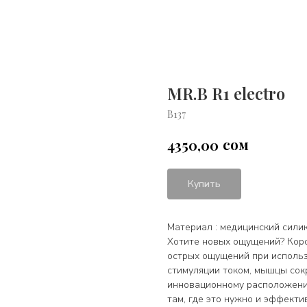
MR.B R1 electro
В137
сом
4350,00
Купить
Материал : медицинский сили
Хотите новых ощущений? Кор
острых ощущений при использ
стимуляции током, мышцы сок
инновационному расположени
там, где это нужно и эффекти