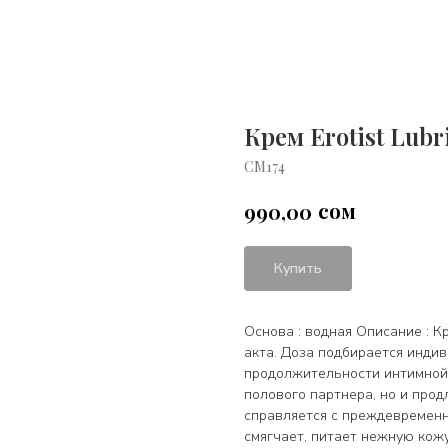
Крем Erotist Lubr
СМ174
сом
990,00
Купить
Основа : водная Описание : 
акта. Доза подбирается инди
продолжительности интимной 
полового партнера, но и про
справляется с преждевременн
смягчает, питает нежную кожу