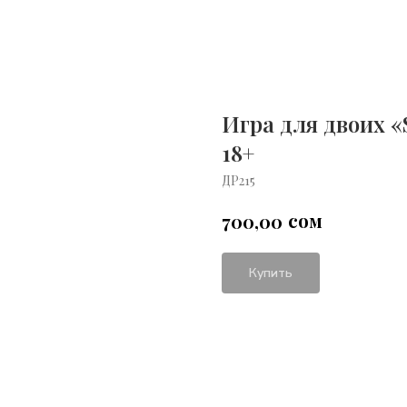
Игра для двоих «St
18+
ДР215
сом
700,00
Купить