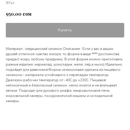
ДР49
сом
950,00
Купить
Материал : медицинский силикон Описание : Если у вас и ваших
друзей отличное чувство юмора, то форма в виде **** достоинства
придаст искру любому празднику. В этой форме можно приготовить
разные изделия: мармелад, шоколадки, желе, лед и мыло) Идеально
подойдет для девичника!Форма силиконовая сделана из пищевого
силикона – материала устойчивого к перепадам температур.
Диапазон рабочих температур от -40С до +230С. Пищевой
нетоксичный и безопасный силикон, легко моется и не впитывает
запахи. Подходит для духового шкафа, микроволновой печи,
морозильной камеры, посудомоечной машины и холодильной
камеры.