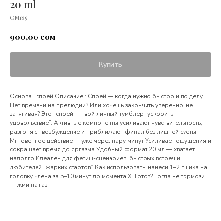
20 ml
СМ185
сом
900,00
Купить
Основа : спрей Описание : Спрей — когда нужно быстро и по делу
Нет времени на прелюдии? Или хочешь закончить уверенно, не
затягивая? Этот спрей — твой личный тумблер “ускорить
удовольствие”. Активные компоненты усиливают чувствительность,
разгоняют возбуждение и приближают финал без лишней суеты.
Мгновенное действие — уже через пару минут Усиливает ощущения и
сокращает время до оргазма Удобный формат 20 мл — хватает
надолго Идеален для фетиш-сценариев, быстрых встреч и
любителей “жарких стартов” Как использовать: нанеси 1–2 пшика на
головку члена за 5–10 минут до момента X. Готов? Тогда не тормози
— жми на газ.