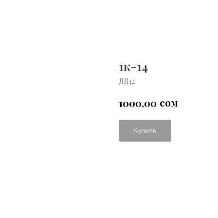
1к-14
ДД42
сом
1000,00
Купить