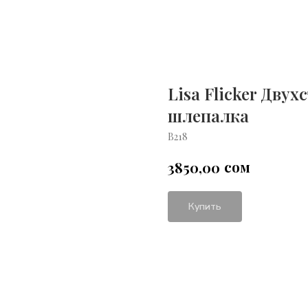
Lisa Flicker Дву
шлепалка
В218
сом
3850,00
Купить