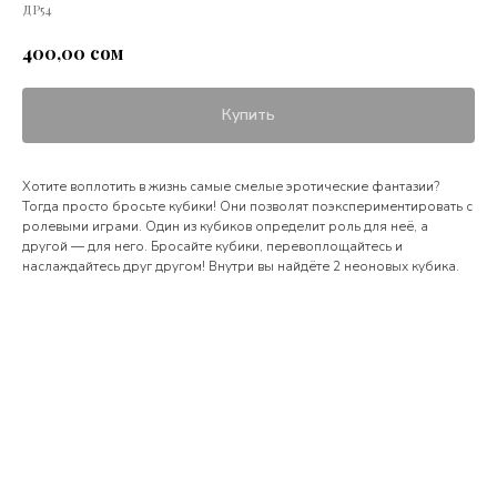
ДР54
сом
400,00
Купить
Хотите воплотить в жизнь самые смелые эротические фантазии?
Тогда просто бросьте кубики! Они позволят поэкспериментировать с
ролевыми играми. Один из кубиков определит роль для неё, а
другой — для него. Бросайте кубики, перевоплощайтесь и
наслаждайтесь друг другом! Внутри вы найдёте 2 неоновых кубика.