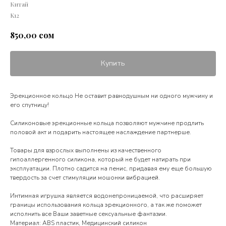
Китай
K12
сом
850,00
Купить
Эрекционное кольцо Не оставит равнодушным ни одного мужчину и
его спутницу!
Силиконовые эрекционные кольца позволяют мужчине продлить
половой акт и подарить настоящее наслаждение партнерше.
Товары для взрослых выполнены из качественного
гипоаллергенного силикона, который не будет натирать при
эксплуатации. Плотно садится на пенис, придавая ему еще большую
твердость за счет стимуляции мошонки вибрацией.
Интимная игрушка является водонепроницаемой, что расширяет
границы использования кольца эрекционного, а так же поможет
исполнить все Ваши заветные сексуальные фантазии.
Материал: ABS пластик, Медицинский силикон