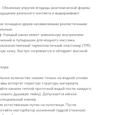
: Объемные упругие ягодицы анатомической формы
 ощущение реального контакта и выдерживают
лие оснащено двумя независимыми реалистичными
альным.
ф: Каждый канал имеет уникальную внутреннюю
 сужений и пупырышек для мощного массажа.
ококачественный термопластичный эластомер (TPE)
ую кожу, быстро согревается и обладает высокой
ухода
льное количество смазки только на водной основе.
авы испортят пористую структуру материала.
айте каналы теплой проточной водой после каждого
ьзовать душевую лейку). Допускается мягкое
специальный клинер.
ие естественным путем на полотенце. После
отайте мастурбатор ухоженной пудрой (токеном)