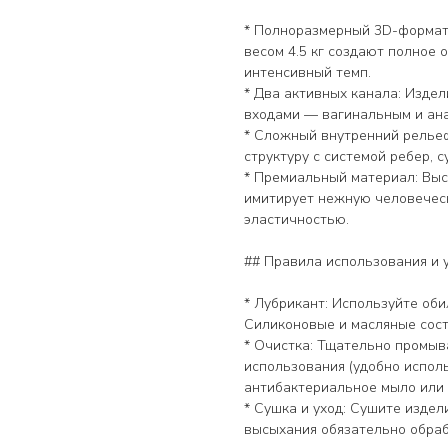
* Полноразмерный 3D-формат
весом 4.5 кг создают полное
интенсивный темп.
* Два активных канала: Изде
входами — вагинальным и ан
* Сложный внутренний релье
структуру с системой ребер,
* Премиальный материал: Выс
имитирует нежную человеческ
эластичностью.
## Правила использования и 
* Лубрикант: Используйте оби
Силиконовые и масляные сост
* Очистка: Тщательно промыв
использования (удобно испол
антибактериальное мыло или 
* Сушка и уход: Сушите издел
высыхания обязательно обраб