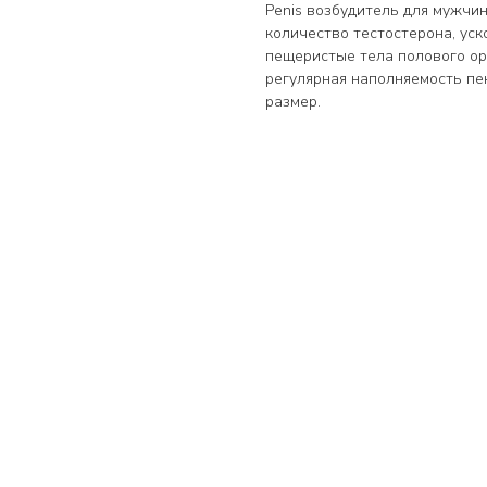
Penis возбудитель для мужчи
количество тестостерона, ус
пещеристые тела полового орг
регулярная наполняемость пе
размер.