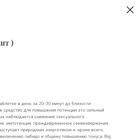
 шт )
блетке в день за 20-30 минут до близости .
ое средство для повышения потенции это сильный
рых наблюдается снижение сексуального
ие, импотенция, преждевременное семяизвержение
ыступает природным энергетиком и, кроме всего,
увеличению либидо и общему повышению тонуса. Big