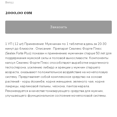
Воз32
сом
2000,00
Заказать
1 УП ( 12 шт) Применение: Мужчинам по 1 таблетке в день за 20-30
минут до близости . Описание : Препарат Сеалекс Форте Плюс
(Sealex Forte Plus) показан к применению мужчинам старше 50 лет для
поддержания мужской силы и половой выносливости. Компоненты
капсул Сеалекс Форте Плюс способствуют выработке эндогенного
тестостерона, усилению либидо и эрекции у мужчин старшего
возраста, оказывают положительное воздействие на мочеполовую
систему. Представляет собой комплексное средство на основе
растений - коры йохимбе, корня женьшеня, зеленого чая, корня
лакрицы, карликовой пальмы, чеснока, пантов марала.
Рекомендуется в качестве тонизирующего средства для мужчин,
улучшающего функциональное состояние мочеполовой системы.