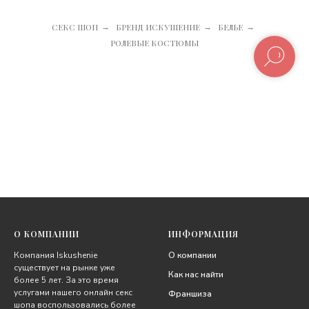
СЕКС ШОП
БРЕНД ИСКУШЕНИЕ
БЕЛЬЕ
→
→
→
РОЛЕВЫЕ КОСТЮМЫ
О КОМПАНИИ
ИНФОРМАЦИЯ
Компания Iskushenie
О компании
существует на рынке уже
Как нас найти
более 5 лет. За это время
услугами нашего онлайн секс
Франшиза
шопа воспользовались более