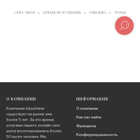
СЕКС ШОП
БРЕНД ИСКУШЕНИЕ
ОДЕЖДА
ТОПЫ
→
→
→
О КОМПАНИИ
ИНФОРМАЦИЯ
Компания Iskushenie
О компании
существует на рынке уже
Как нас найти
более 5 лет. За это время
услугами нашего онлайн секс
Франшиза
шопа воспользовались более
Конфиденциальность
50 тысяч человек. Мы